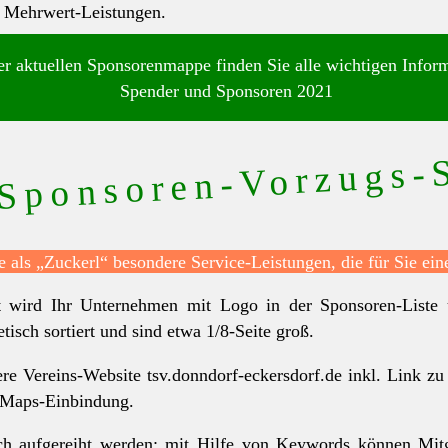
n Mehrwert-Leistungen.
er aktuellen Sponsorenmappe finden Sie alle wichtigen Infor
Spender und Sponsoren 2021
Sponsoren-Vorzugs-
e als „Zuckerl“ besondere Service-Leistungen, die für Sie ein
t wird Ihr Unternehmen mit Logo in der Sponsoren-Liste
isch sortiert und sind etwa 1/8-Seite groß.
sere Vereins-Website tsv.donndorf-eckersdorf.de inkl. Link z
-Maps-Einbindung.
fach aufgereiht werden: mit Hilfe von Keywords können Mi