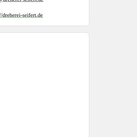
//dreherei-seifert.de