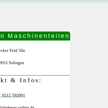
on Maschinenteilen
cker Feld 50a
2653 Solingen
kt & Infos:
0212 592001
@dreherei-seifert.de