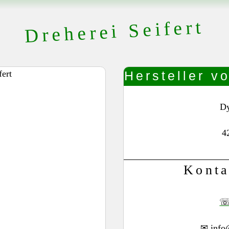
Dreherei Seifert
Hersteller v
Dy
4
Konta
info